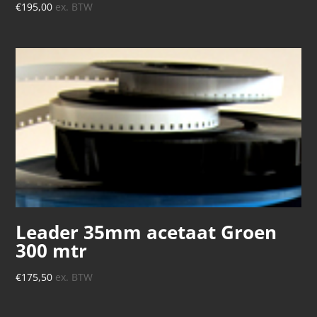
€
195,00
ex. BTW
Leader 35mm acetaat Groen
300 mtr
€
175,50
ex. BTW