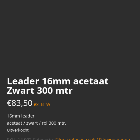
Leader 16mm acetaat
Zwart 300 mtr
€
83,50
ex. BTW
16mm leader
acetaat / zwart / rol 300 mtr.
Uitverkocht
SKU:
14.002
Categorie:
Film aanloopstrook / Filmvorspann /