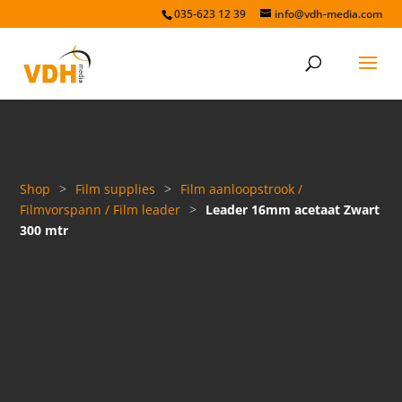
035-623 12 39
info@vdh-media.com
Shop
>
Film supplies
>
Film aanloopstrook /
Filmvorspann / Film leader
>
Leader 16mm acetaat Zwart
300 mtr