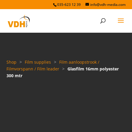
035-623 12 39
info@vdh-media.com
Shop
>
Film supplies
>
Film aanloopstrook /
Filmvorspann / Film leader
>
Glasfilm 16mm polyester
300 mtr