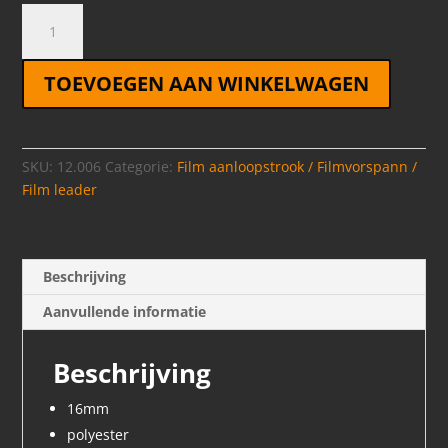
Glasfilm
16mm
polyester
TOEVOEGEN AAN WINKELWAGEN
300
mtr
aantal
SKU:
12.006
Categorie:
Film aanloopstrook / Filmvorspann /
Film leader
Beschrijving
Aanvullende informatie
Beschrijving
16mm
polyester