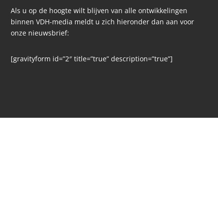
Als u op de hoogte wilt blijven van alle ontwikkelingen
binnen VDH-media meldt u zich hieronder dan aan voor
onze nieuwsbrief:
[gravityform id=”2″ title=”true” description=”true”]
<iframe src="https://www.google.com/maps/embed?
pb=!1m18!1m12!1m3!1d13880.050312928015!2d5.101635001007554!
media!5e0!3m2!1snl!2snl!4v1538476668890" width="100%"
height="450" frameborder="0" style="border:0" allowfullscreen>
</iframe>