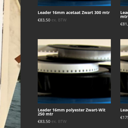
Leader 16mm acetaat Zwart 300 mtr
Lea
mtr
€
83,50
ex. BTW
€
81
Leader 16mm polyester Zwart-Wit
Lea
250 mtr
€
17
€
83,50
ex. BTW