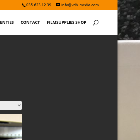
035-623 12 39
info@vdh-media.com
ENTIES
CONTACT
FILMSUPPLIES SHOP