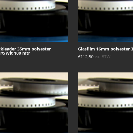
ckleader 35mm polyester
Glasfilm 16mm polyester 
rt/Wit 100 mtr
€
112,50
ex. BTW