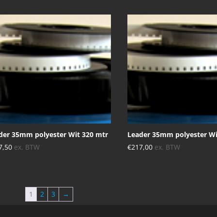
der 35mm polyester Wit 320 mtr
Leader 35mm polyester Wi
7,50
ex. BTW
€
217,00
ex. BTW
1
2
3
→