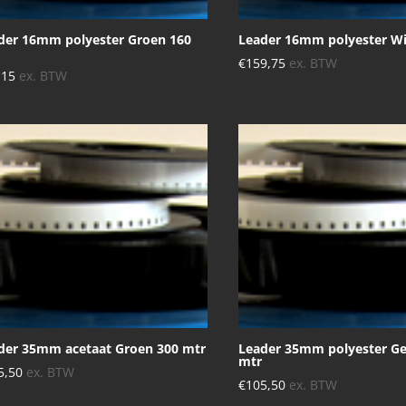
der 16mm polyester Groen 160
Leader 16mm polyester Wi
€
159,75
ex. BTW
,15
ex. BTW
der 35mm acetaat Groen 300 mtr
Leader 35mm polyester Ge
mtr
5,50
ex. BTW
€
105,50
ex. BTW