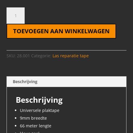
Plaktape
geel
9mm
TOEVOEGEN AAN WINKELWAGEN
aantal
SKU:
28.001
Categorie:
Las reparatie tape
Beschrijving
Beschrijving
Universele plaktape
9mm breedte
66 meter lengte