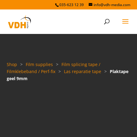
035-623 12 39
info@vdh-media.com
Shop
>
Film supplies
>
Film splicing tape /
Filmklebeband / Perf-fix
>
Las reparatie tape
>
Plaktape
geel 9mm