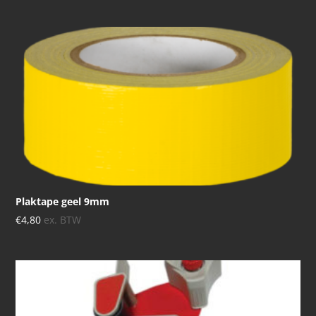
Plaktape geel 9mm
€
4,80
ex. BTW