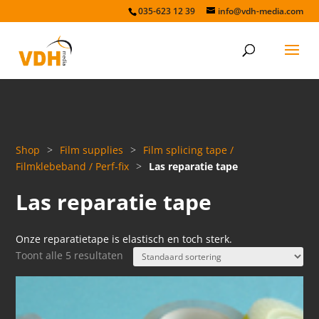
035-623 12 39
info@vdh-media.com
Shop
>
Film supplies
>
Film splicing tape /
Filmklebeband / Perf-fix
>
Las reparatie tape
Las reparatie tape
Onze reparatietape is elastisch en toch sterk.
Toont alle 5 resultaten