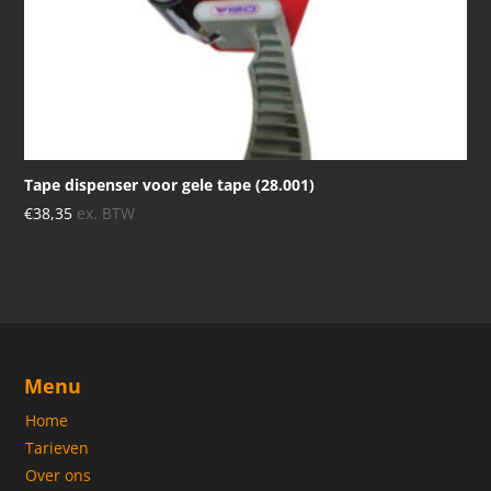
Tape dispenser voor gele tape (28.001)
€
38,35
ex. BTW
Menu
Home
Tarieven
Over ons