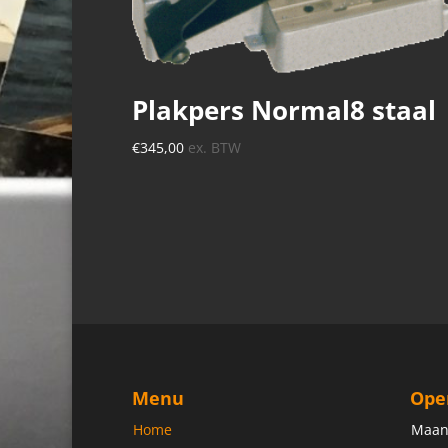
Plakpers Normal8 staal
€
345,00
ex. BTW
Menu
Ope
Home
Maan