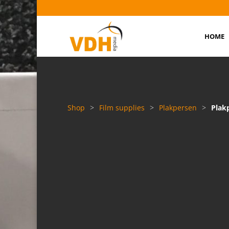
HOME
Shop
>
Film supplies
>
Plakpersen
>
Plak