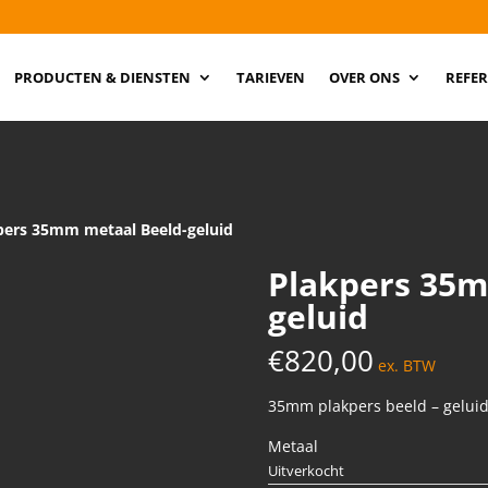
PRODUCTEN & DIENSTEN
TARIEVEN
OVER ONS
REFER
pers 35mm metaal Beeld-geluid
Plakpers 35m
geluid
€
820,00
ex. BTW
35mm plakpers beeld – gelui
Metaal
Uitverkocht