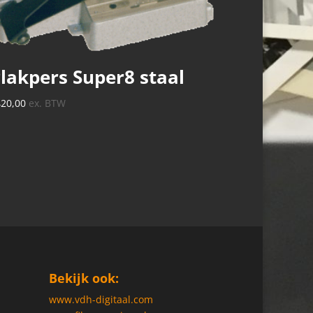
lakpers Super8 staal
420,00
ex. BTW
Bekijk ook:
www.vdh-digitaal.com