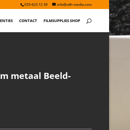
035-623 12 39
info@vdh-media.com
ENTIES
CONTACT
FILMSUPPLIES SHOP
m metaal Beeld-
d