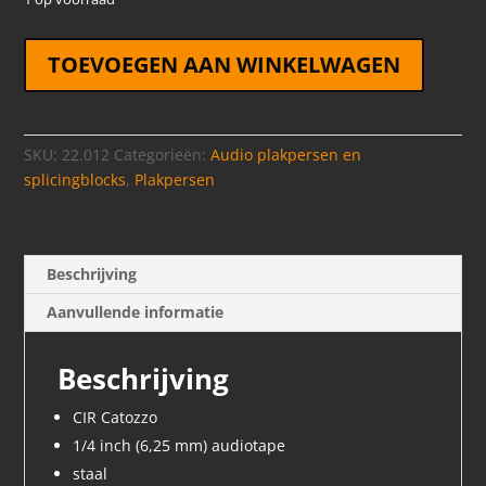
Audio
TOEVOEGEN AAN WINKELWAGEN
Plakpers
CIR
1/4-
inch
SKU:
22.012
Categorieën:
Audio plakpersen en
metaal
splicingblocks
,
Plakpersen
aantal
Beschrijving
Aanvullende informatie
Beschrijving
CIR Catozzo
1/4 inch (6,25 mm) audiotape
staal