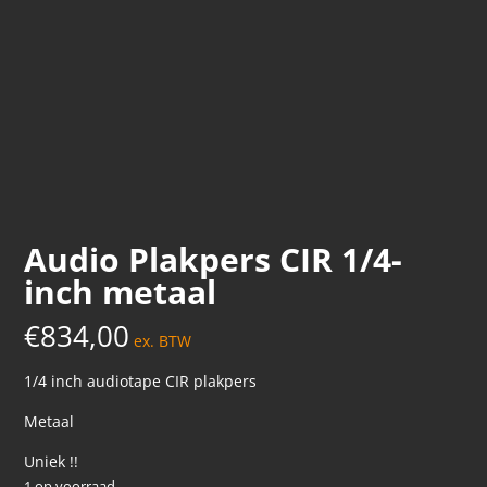
Audio Plakpers CIR 1/4-
inch metaal
€
834,00
ex. BTW
1/4 inch audiotape CIR plakpers
Metaal
Uniek !!
1 op voorraad