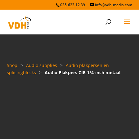
035-623 12 39
info@vdh-media.com
Shop
>
Audio supplies
>
Audio plakpersen en
splicingblocks
>
Audio Plakpers CIR 1/4-inch metaal