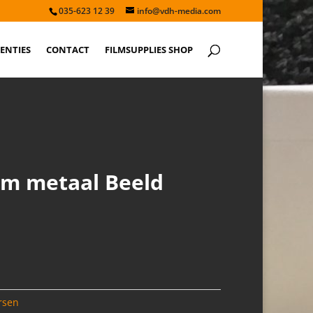
035-623 12 39
info@vdh-media.com
ENTIES
CONTACT
FILMSUPPLIES SHOP
m metaal Beeld
rsen