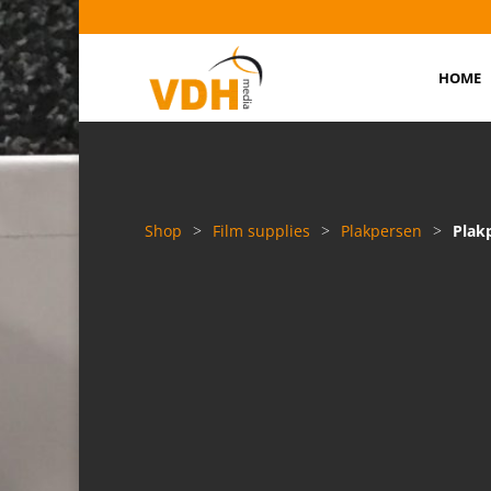
HOME
Shop
>
Film supplies
>
Plakpersen
>
Plak