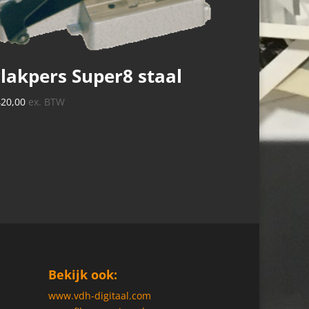
lakpers Super8 staal
420,00
ex. BTW
Bekijk ook:
www.vdh-digitaal.com