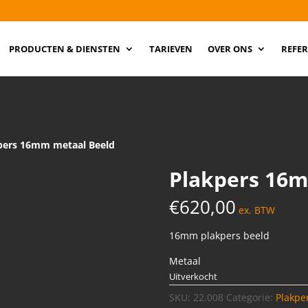
PRODUCTEN & DIENSTEN
TARIEVEN
OVER ONS
REFER
pers 16mm metaal Beeld
Plakpers 16m
€
620,00
ex. BTW
16mm plakpers beeld
Metaal
Uitverkocht
SKU:
22.008
Categorie:
Plakpe