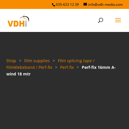
035-623 12 39
info@vdh-media.com
Shop
>
Film supplies
>
Film splicing tape /
Filmklebeband / Perf-fix
>
Perf-fix
>
Perf-fix 16mm A-
wind 18 mtr