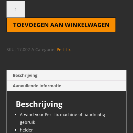
Perf-
fix
16mm
TOEVOEGEN AAN WINKELWAGEN
A-
wind
18
mtr
SKU:
17.002-A
Categorie:
Perf-fix
aantal
Beschrijving
Aanvullende informatie
Beschrijving
A-wind voor Perf-fix machine of handmatig
gebruik
helder