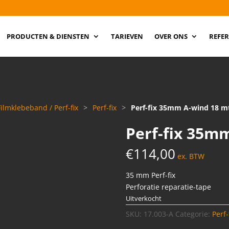
PRODUCTEN & DIENSTEN
TARIEVEN
OVER ONS
REFER
Filmklebeband / Perf-fix
>
Perf-fix
>
Perf-fix 35mm A-wind 18 m
Perf-fix 35m
€
114,00
ex. BTW
35 mm Perf-fix
Perforatie reparatie-tape
Uitverkocht
SKU:
17.003-A
Categorie:
Perf-