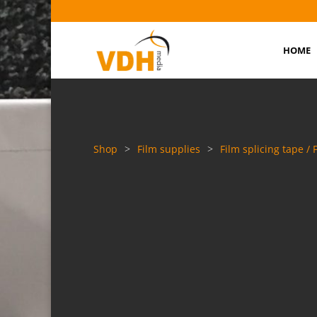
HOME
Shop
>
Film supplies
>
Film splicing tape / 