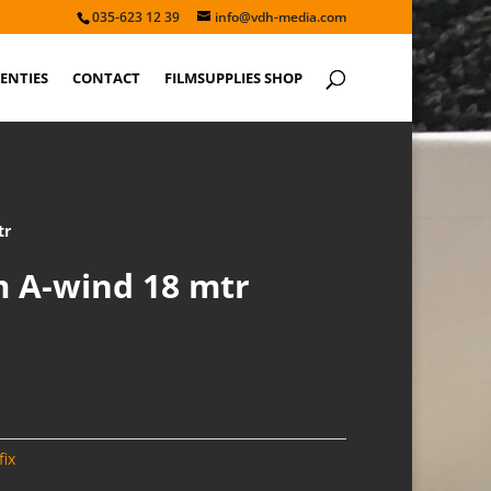
035-623 12 39
info@vdh-media.com
ENTIES
CONTACT
FILMSUPPLIES SHOP
tr
m A-wind 18 mtr
fix