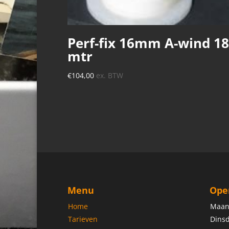
Perf-fix 16mm A-wind 18
mtr
€
104,00
ex. BTW
Menu
Ope
Home
Maan
Tarieven
Dinsd