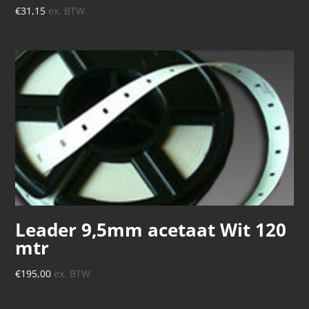
€
31,15
ex. BTW
Leader 9,5mm acetaat Wit 120
mtr
€
195,00
ex. BTW