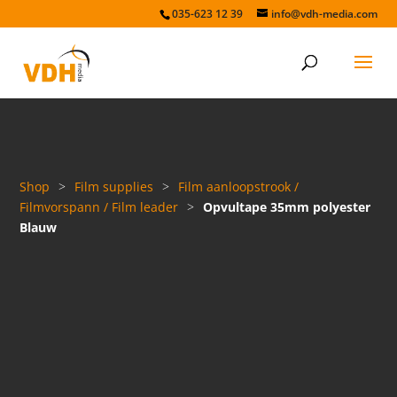
035-623 12 39
info@vdh-media.com
Shop
>
Film supplies
>
Film aanloopstrook /
Filmvorspann / Film leader
>
Opvultape 35mm polyester
Blauw