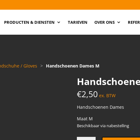
PRODUCTEN & DIENSTEN
TARIEVEN
OVER ONS
REFER
dschuhe / Gloves
>
Handschoenen Dames M
Handschoen
€
2,50
ex. BTW
Handschoenen Dames
Maat M
Beschikbaar via nabestelling