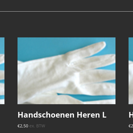
Handschoenen Heren L
€
2,50
ex. BTW
€