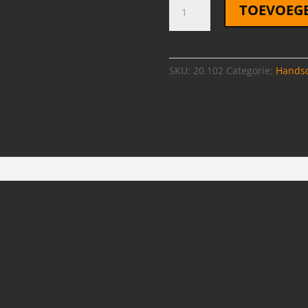
Handschoenen
TOEVOEG
Dames
M
aantal
SKU:
20.102
Categorie:
Handsc