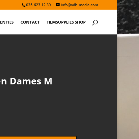
035-623 12 39
info@vdh-media.com
ENTIES
CONTACT
FILMSUPPLIES SHOP
en Dames M