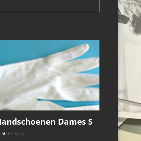
Handschoenen Dames S
2,50
ex. BTW