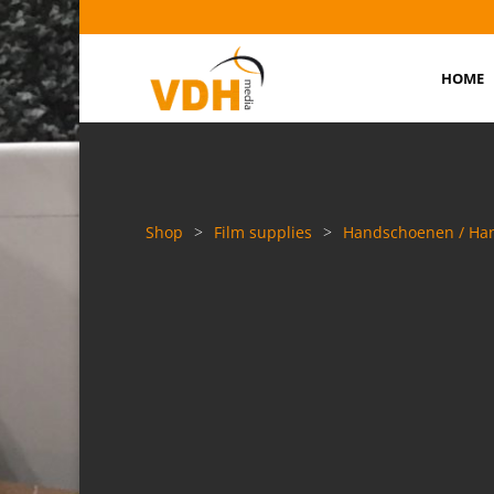
HOME
Shop
>
Film supplies
>
Handschoenen / Han