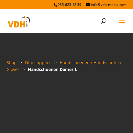
035-623 12 39
info@vdh-media.com
Shop
>
Film supplies
>
Handschoenen / Handschuhe /
Gloves
>
Handschoenen Dames L