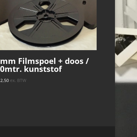
mm Filmspoel + doos /
0mtr. kunststof
12,50
ex. BTW