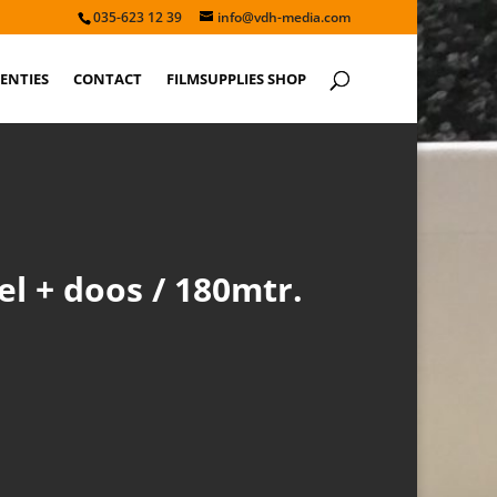
035-623 12 39
info@vdh-media.com
ENTIES
CONTACT
FILMSUPPLIES SHOP
l + doos / 180mtr.