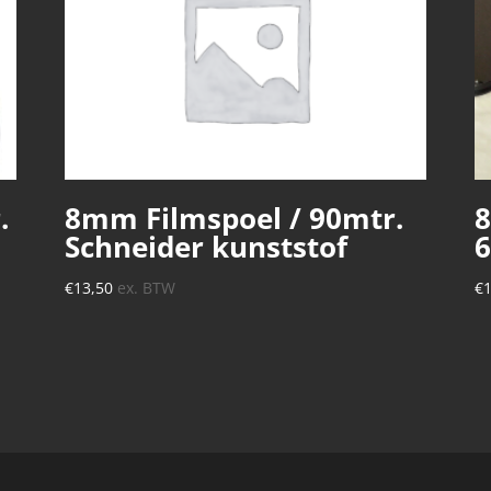
.
8mm Filmspoel / 90mtr.
8
Schneider kunststof
6
€
13,50
ex. BTW
€