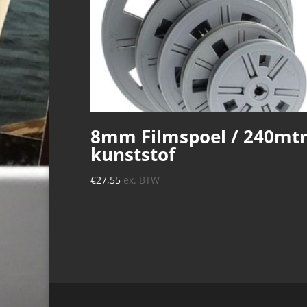
8mm Filmspoel / 240mtr
kunststof
€
27,55
ex. BTW