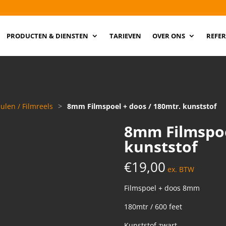
PRODUCTEN & DIENSTEN
TARIEVEN
OVER ONS
REFER
ulen / Filmreels
>
8mm Filmspoel + doos / 180mtr. kunststof
8mm Filmspoe
kunststof
€
19,00
ex. BTW
Filmspoel + doos 8mm
180mtr / 600 feet
Kunststof zwart