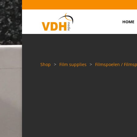
HOME
Shop
>
Film supplies
>
Filmspoelen / Filmsp