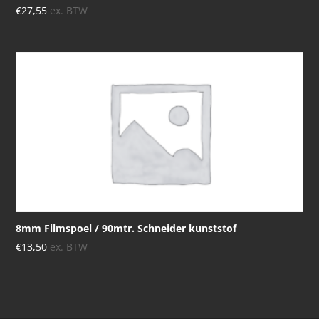
€
27,55
ex. BTW
8mm Filmspoel / 90mtr. Schneider kunststof
€
13,50
ex. BTW