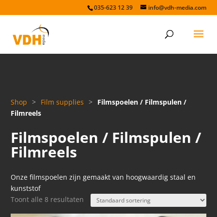
035-623 12 39
info@vdh-media.com
Shop
>
Film supplies
>
Filmspoelen / Filmspulen /
Filmreels
Filmspoelen / Filmspulen /
Filmreels
Onze filmspoelen zijn gemaakt van hoogwaardig staal en
kunststof
Toont alle 8 resultaten