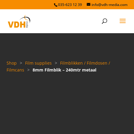
035-623 12 39
info@vdh-media.com
Shop
>
Film supplies
>
Filmblikken / Filmdosen /
Filmcans
>
8mm Filmblik – 240mtr metaal