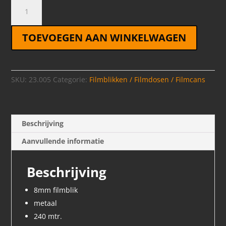
8mm
Filmblik
-
TOEVOEGEN AAN WINKELWAGEN
240mtr
metaal
aantal
SKU:
23.005
Categorie:
Filmblikken / Filmdosen / Filmcans
Beschrijving
Aanvullende informatie
Beschrijving
8mm filmblik
metaal
240 mtr.