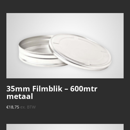
35mm Filmblik – 600mtr
metaal
€
18,75
ex. BTW