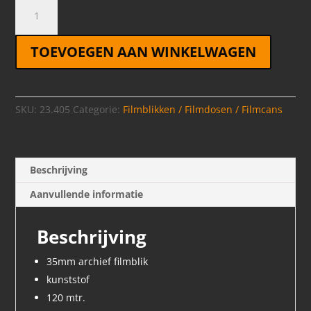
35mm
Filmblik
-
TOEVOEGEN AAN WINKELWAGEN
120mtr
kunststof
aantal
SKU:
23.405
Categorie:
Filmblikken / Filmdosen / Filmcans
Beschrijving
Aanvullende informatie
Beschrijving
35mm archief filmblik
kunststof
120 mtr.