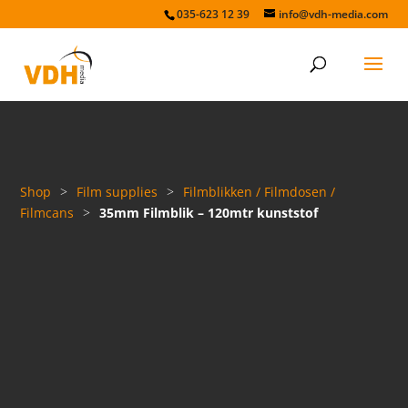
035-623 12 39
info@vdh-media.com
Shop
>
Film supplies
>
Filmblikken / Filmdosen /
Filmcans
>
35mm Filmblik – 120mtr kunststof