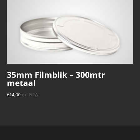
35mm Filmblik – 300mtr
metaal
€
14,00
ex. BTW