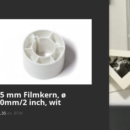
5 mm Filmkern, ø
0mm/2 inch, wit
1,35
ex. BTW