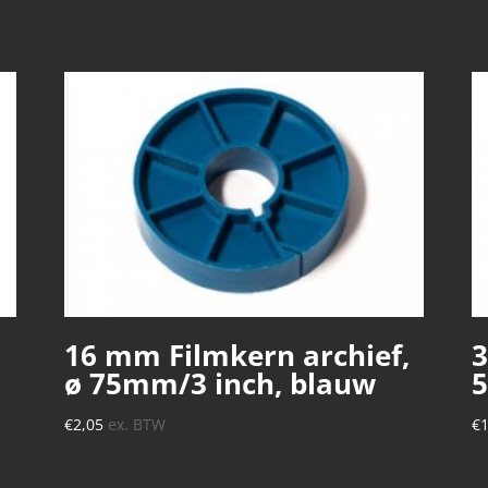
16 mm Filmkern archief,
3
ø 75mm/3 inch, blauw
5
€
2,05
ex. BTW
€