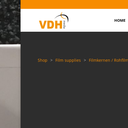
HOME
Shop
>
Film supplies
>
Filmkernen / Rohfil