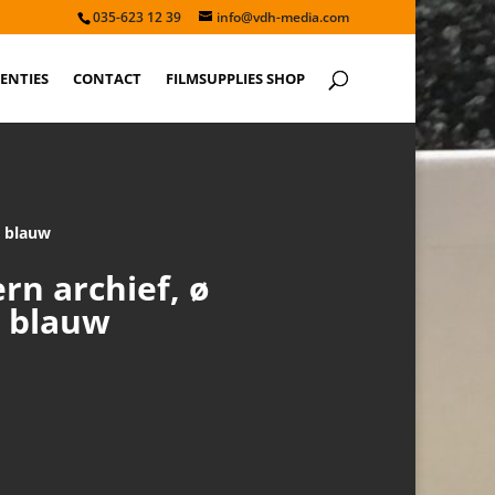
035-623 12 39
info@vdh-media.com
ENTIES
CONTACT
FILMSUPPLIES SHOP
, blauw
rn archief, ø
 blauw