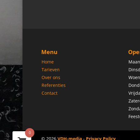
Menu
Ope
Home
Maan
Tarieven
Dinsd
Over ons
Woen
Referenties
Dond
Contact
Vrijd
Zater
Zond
Feest
0
© 2026
VDH-media
-
Privacy Policy