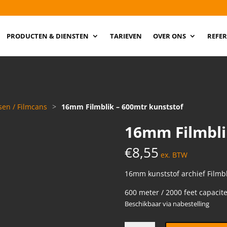
PRODUCTEN & DIENSTEN
TARIEVEN
OVER ONS
REFER
sen / Filmcans
>
16mm Filmblik – 600mtr kunststof
16mm Filmbli
€
8,55
ex. BTW
16mm kunststof archief Filmbl
600 meter / 2000 feet capacite
Beschikbaar via nabestelling