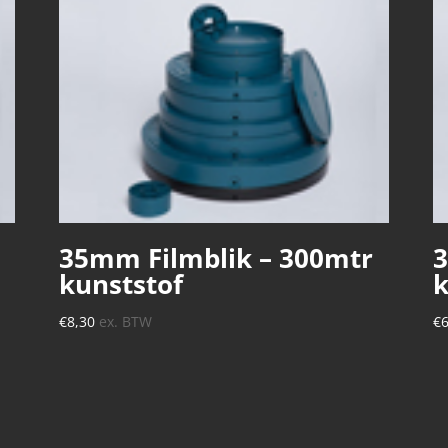
35mm Filmblik – 300mtr
3
kunststof
k
€
8,30
ex. BTW
€