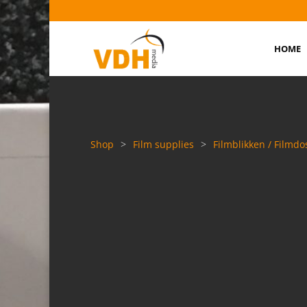
HOME
Shop
>
Film supplies
>
Filmblikken / Filmdo