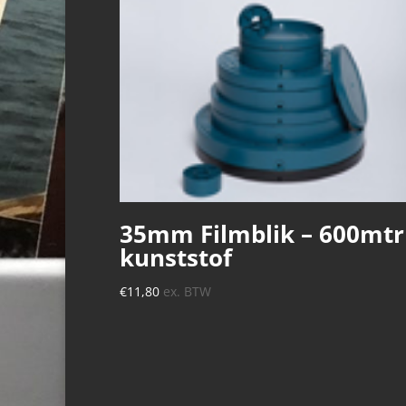
35mm Filmblik – 600mtr
kunststof
€
11,80
ex. BTW