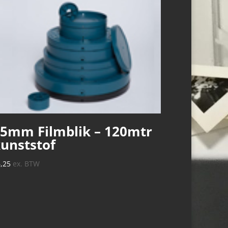
5mm Filmblik – 120mtr
unststof
6,25
ex. BTW