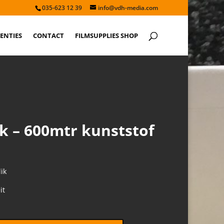
035-623 12 39
info@vdh-media.com
ENTIES
CONTACT
FILMSUPPLIES SHOP
k – 600mtr kunststof
ik
it