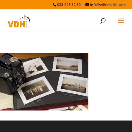
035-623 12 39
info@vdh-media.com
Fotoalbum met camera-
35866540-XXLarge-resize04