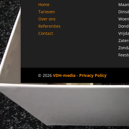
Home
Maan
Tarieven
Dinsd
Over ons
Woen
Referenties
Dond
Contact
Vrijd
Zater
Zond
Feest
© 2026
VDH-media
-
Privacy Policy