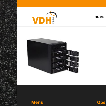
HOME
avastor-xd
Menu
Ope