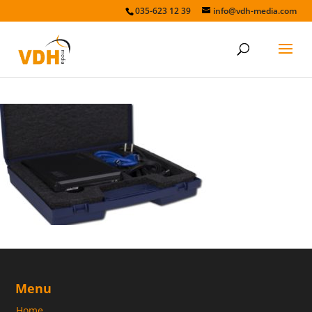
035-623 12 39
info@vdh-media.com
avastor-hdx
Menu
Home