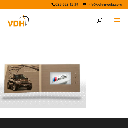
035-623 12 39
info@vdh-media.com
VDH-media_0006_Video-Pack-
BMW