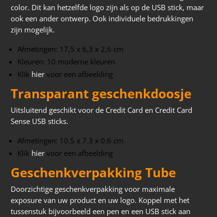
color. Dit kan hetzelfde logo zijn als op de USB stick, maar
ook een ander ontwerp. Ook individuele bedrukkingen
zijn mogelijk.
Afmetingen: 17,5 x 6,3 x 2,6 cm
Kleuren: 10 moderne kleuren
Klik
hier
voor een afbeelding
Transparant geschenkdoosje
Uitsluitend geschikt voor de Credit Card en Credit Card
Sense USB sticks.
Afmetingen: 10.5 x 7.3 x 0.6 cm
Klik
hier
voor een afbeelding
Geschenkverpakking Tube
Doorzichtige geschenkverpakking voor maximale
exposure van uw product en uw logo. Koppel met het
tussenstuk bijvoorbeeld een pen en een USB stick aan