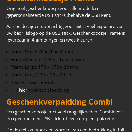
Origineel geschenkdoosje voor alle modellen
gepersonaliseerde USB sticks (behalve de USB Pen).
Aan beide zijden doorzichtig voor extra veel exposure van
uw bedrijfslogo op de USB stick. Geschenkdoosje Frame is
leverbaar in 4 afmetingen en twee kleuren.
Frame Small: 70 x 70 x 20 mm
Frame Medium: 110 x 110 x 20 mm
Frame Large: 170 x 170 x 20 mm
Frame Long: 230 x 90 x 20 cm
Kleuren: zwart en wit
Klik
hier
voor een afbeelding
Geschenkverpakking Combi
Een geschenkdoosje met veel mogelijkheden. Combineer
een pen met een USB stick tot een compleet pakketje.
De deksel kan voorzien worden van een bedrukking in full