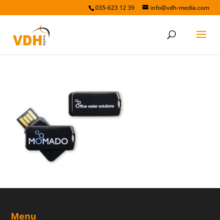
035-623 12 39
info@vdh-media.com
smarttwist
Menu