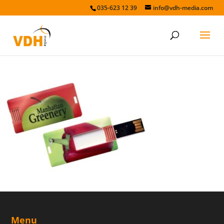
035-623 12 39
info@vdh-media.com
minicard
Menu