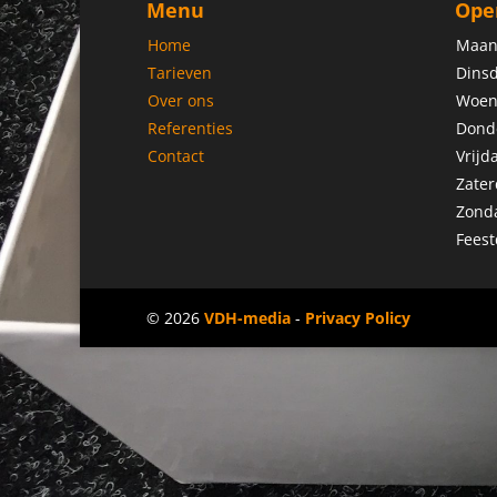
Menu
Ope
Home
Maan
Tarieven
Dinsd
Over ons
Woen
Referenties
Dond
Contact
Vrijd
Zater
Zond
Feest
© 2026
VDH-media
-
Privacy Policy