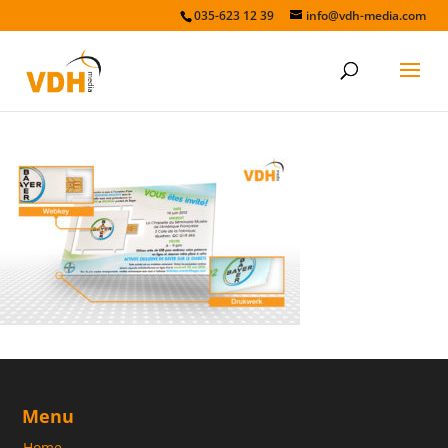
035-623 12 39
info@vdh-media.com
Paper-webkey-2
Menu
Home