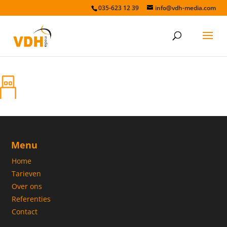
035-623 12 39
info@vdh-media.com
USB
Menu
Home
Tarieven
Over ons
Referenties
Contact