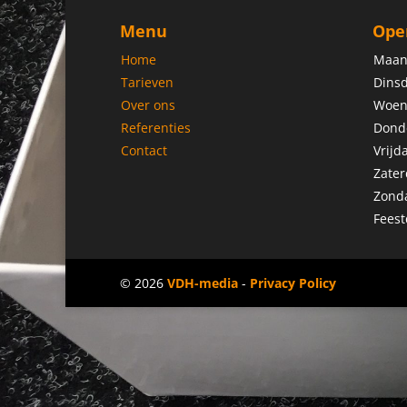
Menu
Ope
Home
Maan
Tarieven
Dinsd
Over ons
Woen
Referenties
Dond
Contact
Vrijd
Zater
Zond
Feest
© 2026
VDH-media
-
Privacy Policy