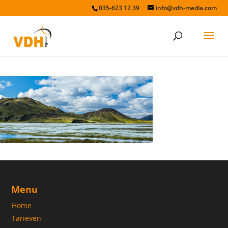
035-623 12 39
info@vdh-media.com
modern
Menu
Home
Tarieven