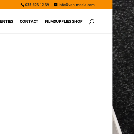
035-623 12 39
info@vdh-media.com
ENTIES
CONTACT
FILMSUPPLIES SHOP