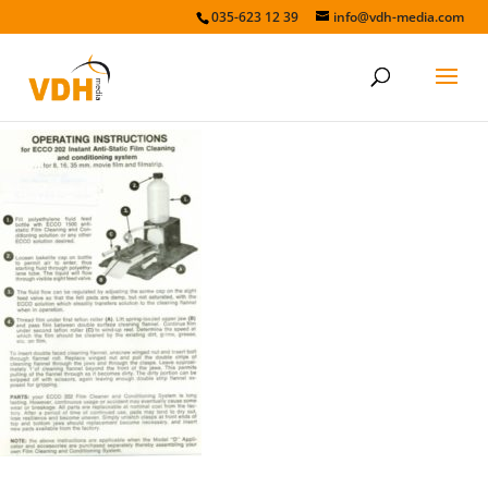
035-623 12 39
info@vdh-media.com