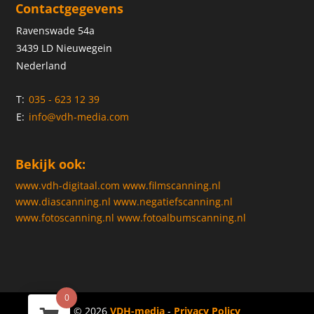
Contactgegevens
Ravenswade 54a
3439 LD Nieuwegein
Nederland
T:
035 - 623 12 39
E:
info@vdh-media.com
Bekijk ook:
www.vdh-digitaal.com
www.filmscanning.nl
www.diascanning.nl
www.negatiefscanning.nl
www.fotoscanning.nl
www.fotoalbumscanning.nl
0
© 2026
VDH-media
-
Privacy Policy